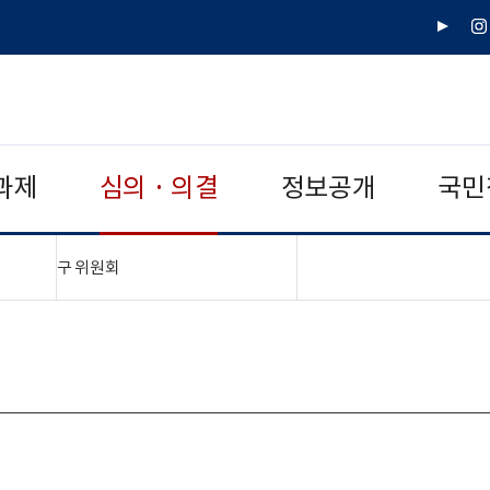
유
인
튜
스
브
타
그
램
과제
심의 · 의결
정보공개
국민
"접기,펼치기"
구 위원회