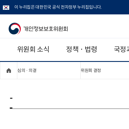
이 누리집은 대한민국 공식 전자정부 누리집입니다.
개
인
위원회 소식
정책 · 법령
국정
정
보
"접기,펼치기"
"접기,펼치기"
심의 · 의결
위원회 결정
보
호
-
위
원