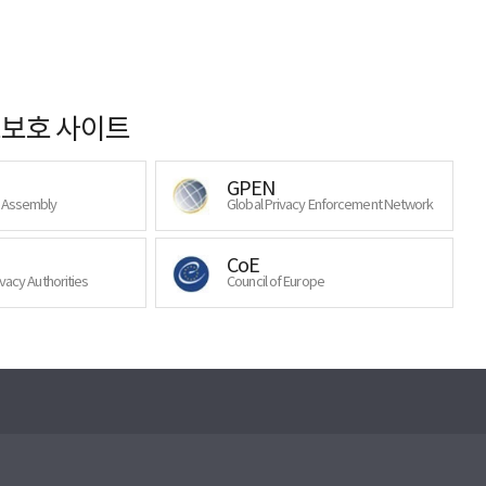
보호 사이트
GPEN
y Assembly
Global Privacy Enforcement Network
CoE
ivacy Authorities
Council of Europe