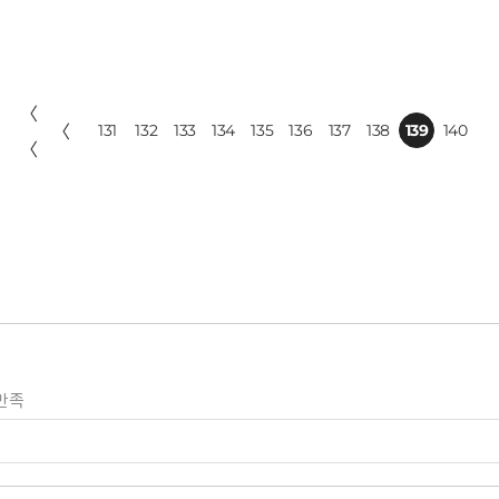
〈
〈
131
132
133
134
135
136
137
138
139
140
〈
만족