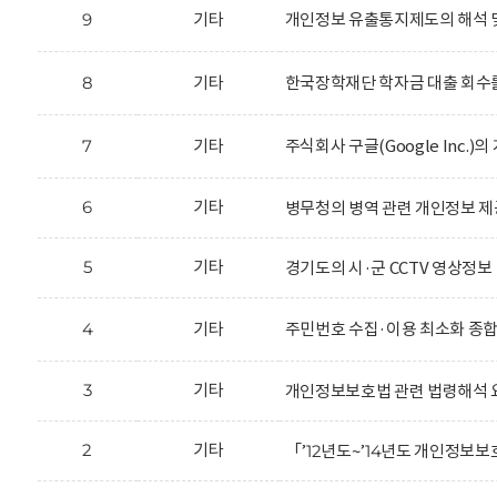
9
기타
개인정보 유출통지제도의 해석 
8
기타
한국장학재단 학자금 대출 회수를
7
기타
주식회사 구글(Google Inc.
6
기타
병무청의 병역 관련 개인정보 제
5
기타
경기도의 시·군 CCTV 영상정보
4
기타
주민번호 수집·이용 최소화 종
3
기타
개인정보보호법 관련 법령해석 
2
기타
「’12년도~’14년도 개인정보보