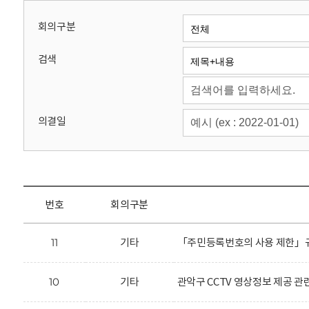
회
회의구분
검색
의결일
번호
회의구분
11
기타
「주민등록번호의 사용 제한」규
10
기타
관악구 CCTV 영상정보 제공 관