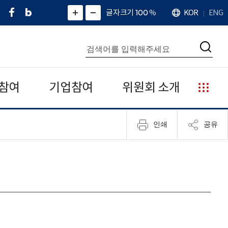
페
네
X
확
글자크기 100
%
KOR
ENG
언
화
화
이
이
(
대
어
면
면
스
버
트
수
확
축
북
블
위
대
통
소
치
검
로
터
합
색
그
)
검
색
참여
기업참여
위원회 소개
누
리
집
인쇄
공유
안
내