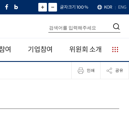
페
네
X
확
글자크기 100
%
KOR
ENG
언
화
화
이
이
(
대
어
면
면
스
버
트
수
확
축
북
블
위
대
통
소
치
검
로
터
합
색
그
)
검
색
참여
기업참여
위원회 소개
누
리
집
인쇄
공유
안
내