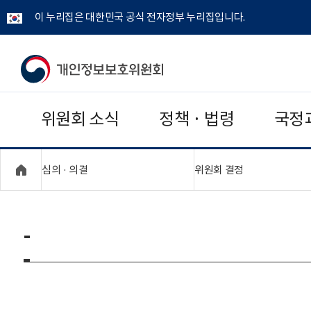
이 누리집은 대한민국 공식 전자정부 누리집입니다.
개
인
위원회 소식
정책 · 법령
국정
정
보
"접기,펼치기"
"접기,펼치기"
심의 · 의결
위원회 결정
보
호
-
위
원