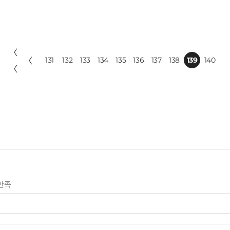
〈
〈
131
132
133
134
135
136
137
138
139
140
〈
만족