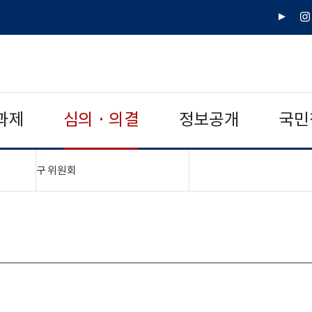
유
인
튜
스
브
타
그
램
과제
심의 · 의결
정보공개
국민
"접기,펼치기"
구 위원회