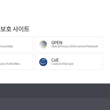
보호 사이트
GPEN
y Assembly
Global Privacy Enforcement Network
CoE
ivacy Authorities
Council of Europe