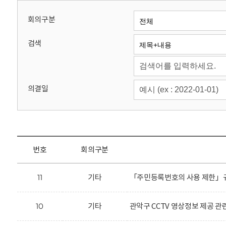
회
회의구분
검색
의결일
번호
회의구분
11
기타
「주민등록번호의 사용 제한」규
10
기타
관악구 CCTV 영상정보 제공 관