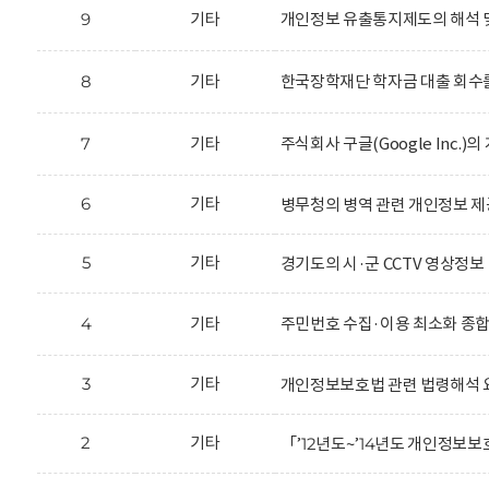
9
기타
개인정보 유출통지제도의 해석 
8
기타
한국장학재단 학자금 대출 회수를
7
기타
주식회사 구글(Google Inc.
6
기타
병무청의 병역 관련 개인정보 제
5
기타
경기도의 시·군 CCTV 영상정보
4
기타
주민번호 수집·이용 최소화 종
3
기타
개인정보보호법 관련 법령해석 
2
기타
「’12년도~’14년도 개인정보보