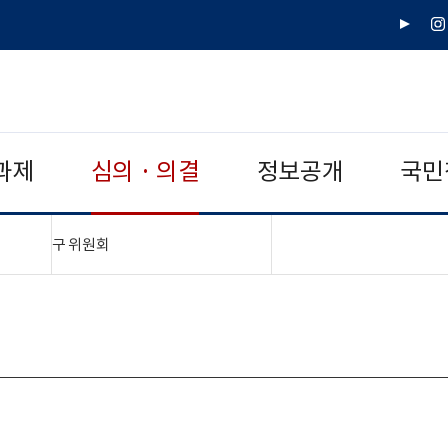
유
인
튜
스
브
타
그
램
과제
심의 · 의결
정보공개
국민
"접기,펼치기"
구 위원회