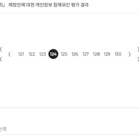
칙」 제정안에 대한 개인정보 침해요인 평가 결과
〈
〈
121
122
123
124
125
126
127
128
129
130
〉
〈
만족