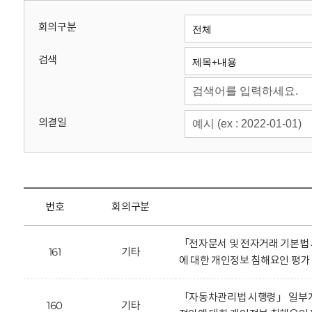
회
회의구분
검색
의결일
번호
회의구분
「전자문서 및 전자거래 기본법
161
기타
에 대한 개인정보 침해요인 평가
「자동차관리법 시행령」 일부
160
기타