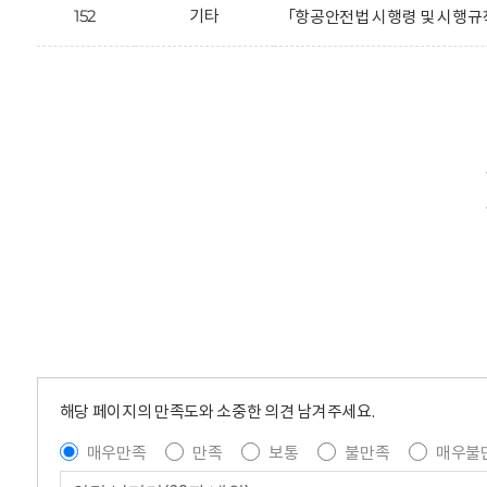
152
기타
「항공안전법 시행령 및 시행규
해당 페이지의 만족도와 소중한 의견 남겨주세요.
매우만족
만족
보통
불만족
매우불