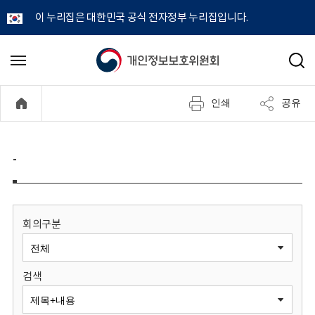
이 누리집은 대한민국 공식 전자정부 누리집입니다.
개
메
검
뉴
색
인
열
인쇄
공유
기
정
보
-
보
호
회의구분
위
검색
원