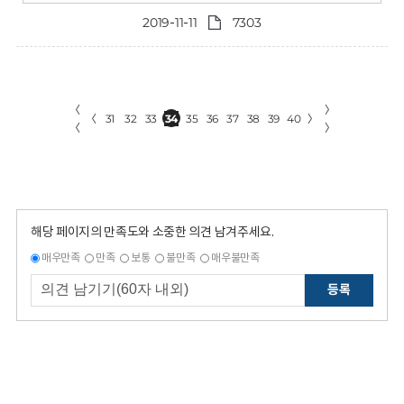
2019-11-11
7303
〈
〉
〈
31
32
33
34
35
36
37
38
39
40
〉
〈
〉
해당 페이지의 만족도와 소중한 의견 남겨주세요.
매우만족
만족
보통
불만족
매우불만족
등록