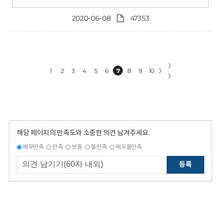
2020-06-08
47353
〉
1
2
3
4
5
6
7
8
9
10
〉
〉
해당 페이지의 만족도와 소중한 의견 남겨주세요.
매우만족
만족
보통
불만족
매우불만족
등록