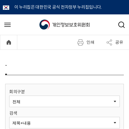
이 누리집은 대한민국 공식 전자정부 누리집입니다.
개
메
검
뉴
색
인
열
인쇄
공유
기
정
보
-
보
호
회의구분
위
검색
원