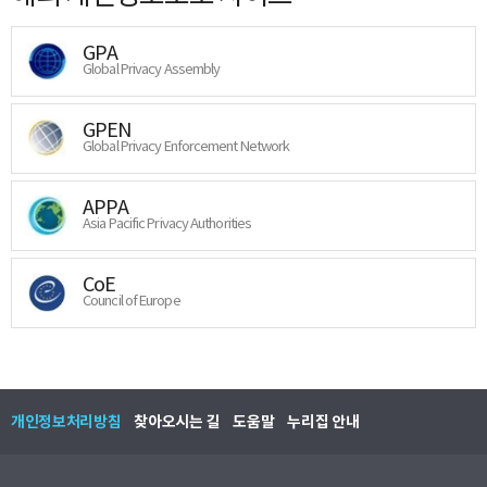
GPA
Global Privacy Assembly
GPEN
Global Privacy Enforcement Network
APPA
Asia Pacific Privacy Authorities
CoE
Council of Europe
개인정보처리방침
찾아오시는 길
도움말
누리집 안내