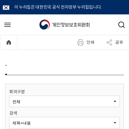
이 누리집은 대한민국 공식 전자정부 누리집입니다.
개
메
검
뉴
색
인
열
인쇄
공유
기
정
보
-
보
호
회의구분
위
검색
원