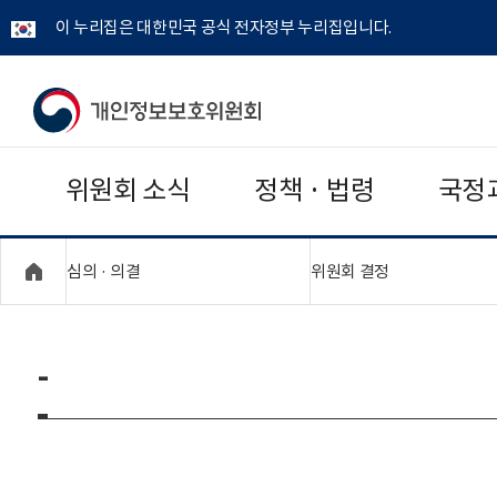
이 누리집은 대한민국 공식 전자정부 누리집입니다.
개
인
위원회 소식
정책 · 법령
국정
정
보
"접기,펼치기"
"접기,펼치기"
심의 · 의결
위원회 결정
보
호
-
위
원