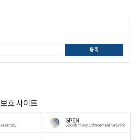
등록
보호 사이트
GPEN
y Assembly
Global Privacy Enforcement Network