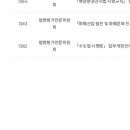
1384
「해양환경관리법 시행규칙」 
회
법령평가전문위원
1383
「화훼산업 발전 및 화훼문화 
회
법령평가전문위원
1382
「수도법 시행령」 일부개정안에
회