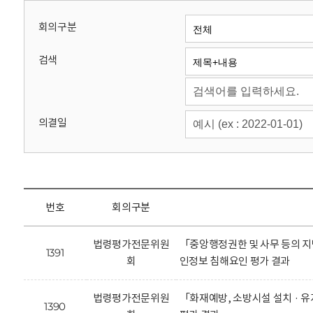
회
회의구분
검색
의결일
번호
회의구분
법령평가전문위원
「중앙행정권한 및 사무 등의 지
1391
회
인정보 침해요인 평가 결과
법령평가전문위원
「화재예방, 소방시설 설치 · 
1390