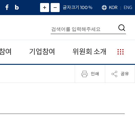
페
네
X
확
글자크기 100
%
KOR
ENG
언
화
화
이
이
(
대
어
면
면
스
버
트
수
확
축
북
블
위
대
통
소
치
검
로
터
합
색
그
)
검
색
참여
기업참여
위원회 소개
누
리
집
인쇄
공유
안
내