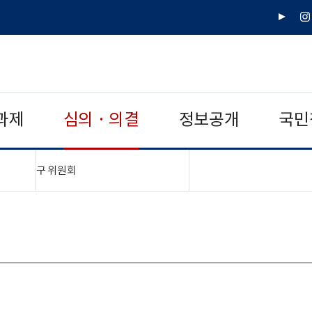
유
인
튜
스
브
타
그
램
과제
심의 · 의결
정보공개
국민
"접기,펼치기"
구 위원회