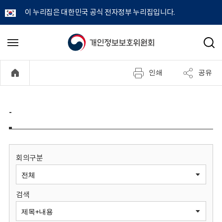
이 누리집은 대한민국 공식 전자정부 누리집입니다.
개
메
검
뉴
색
인
열
인쇄
공유
기
정
보
-
보
호
회의구분
위
검색
원