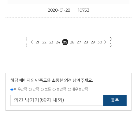
2020-01-28
10753
〈
〉
〈
21
22
23
24
25
26
27
28
29
30
〉
〈
〉
해당 페이지의 만족도와 소중한 의견 남겨주세요.
매우만족
만족
보통
불만족
매우불만족
등록