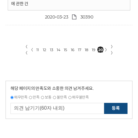
에 관한 건
2020-03-23
30390
〈
〉
〈
11
12
13
14
15
16
17
18
19
20
〉
〈
〉
해당 페이지의 만족도와 소중한 의견 남겨주세요.
매우만족
만족
보통
불만족
매우불만족
등록