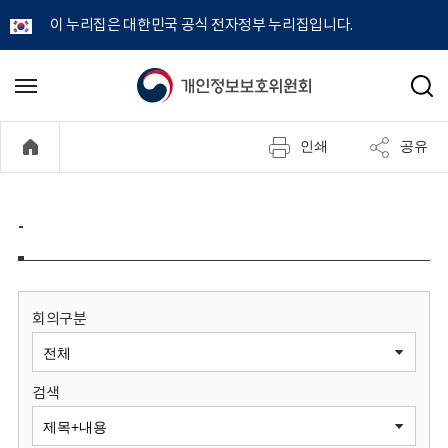
이 누리집은 대한민국 공식 전자정부 누리집입니다.
개
메
검
뉴
색
인
열
인쇄
공유
기
정
보
-
보
호
회의구분
위
검색
원