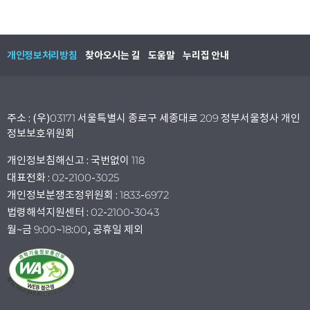
개인정보처리방침
찾아오시는 길
도움말
누리집 안내
주소 : (우)03171 서울특별시 종로구 세종대로 209 정부서울청사 개인
정보보호위원회
개인정보침해신고 : 국번없이 118
대표전화 : 02-2100-3025
개인정보분쟁조정위원회 : 1833-6972
법령해석지원센터 : 02-2100-3043
월~금 9:00~18:00, 공휴일 제외