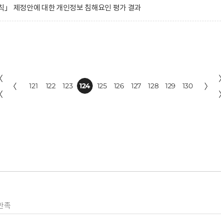
칙」 제정안에 대한 개인정보 침해요인 평가 결과
〈
〈
121
122
123
124
125
126
127
128
129
130
〉
〈
만족