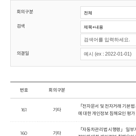
회
회의구분
검색
의결일
번호
회의구분
「전자문서 및 전자거래 기본법
161
기타
에 대한 개인정보 침해요인 평가
「자동차관리법 시행령」 일부
160
기타