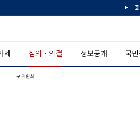
유
인
튜
스
브
타
그
램
과제
심의 · 의결
정보공개
국민
"접기,펼치기"
구 위원회