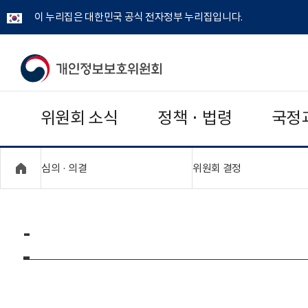
이 누리집은 대한민국 공식 전자정부 누리집입니다.
개
인
위원회 소식
정책 · 법령
국정
정
보
"접기,펼치기"
"접기,펼치기"
심의 · 의결
위원회 결정
보
호
-
위
원