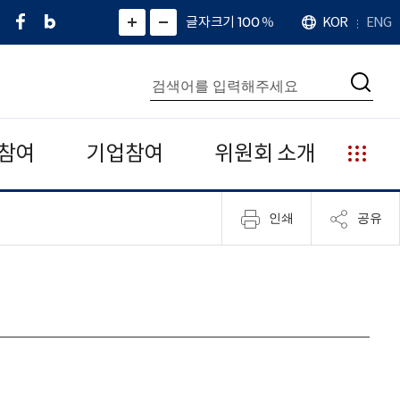
페
네
X
확
글자크기 100
%
KOR
ENG
언
화
화
이
이
(
대
어
면
면
스
버
트
수
확
축
북
블
위
대
통
소
치
검
로
터
합
색
그
)
검
색
참여
기업참여
위원회 소개
누
리
집
인쇄
공유
안
내