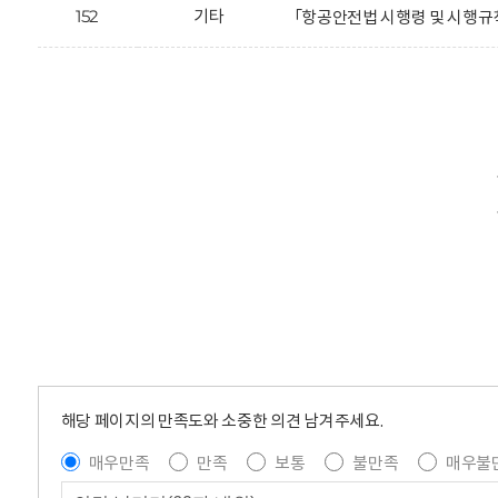
152
기타
「항공안전법 시행령 및 시행규
해당 페이지의 만족도와 소중한 의견 남겨주세요.
매우만족
만족
보통
불만족
매우불