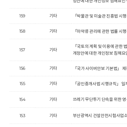
정안에 대한 개인정보 침해요인 
159
기타
「박물관 및 미술관 진흥법 시
158
기타
「마약류 관리에 관한 법률 시
「국토의 계획 및 이용에 관한 
157
기타
개정안에 대한 개인정보 침해요
156
기타
「국가 사이버안보 기본법」 제
155
기타
「공인중개사법 시행규칙」 일부
154
기타
쓰레기 무단투기 단속을 위한 영
153
기타
부산광역시 건설안전시험사업소의