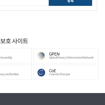
등록
보호 사이트
GPEN
y Assembly
Global Privacy Enforcement Network
CoE
ivacy Authorities
Council of Europe