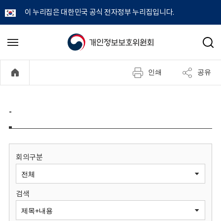
이 누리집은 대한민국 공식 전자정부 누리집입니다.
개
메
검
뉴
색
인
열
인쇄
공유
기
정
보
-
보
호
회의구분
위
검색
원