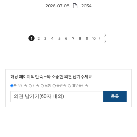
2026-07-08
2034
〉
1
2
3
4
5
6
7
8
9
10
〉
〉
해당 페이지의 만족도와 소중한 의견 남겨주세요.
매우만족
만족
보통
불만족
매우불만족
등록