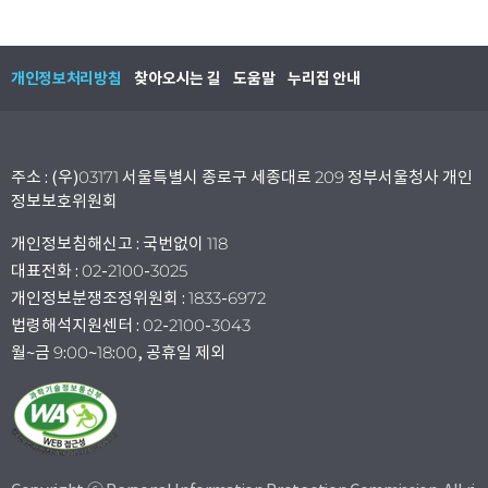
개인정보처리방침
찾아오시는 길
도움말
누리집 안내
주소 : (우)03171 서울특별시 종로구 세종대로 209 정부서울청사 개인
정보보호위원회
개인정보침해신고 : 국번없이 118
대표전화 : 02-2100-3025
개인정보분쟁조정위원회 : 1833-6972
법령해석지원센터 : 02-2100-3043
월~금 9:00~18:00, 공휴일 제외