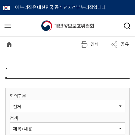
이 누리집은 대한민국 공식 전자정부 누리집입니다.
개
메
검
뉴
색
인
열
인쇄
공유
기
정
보
-
보
호
회의구분
위
검색
원