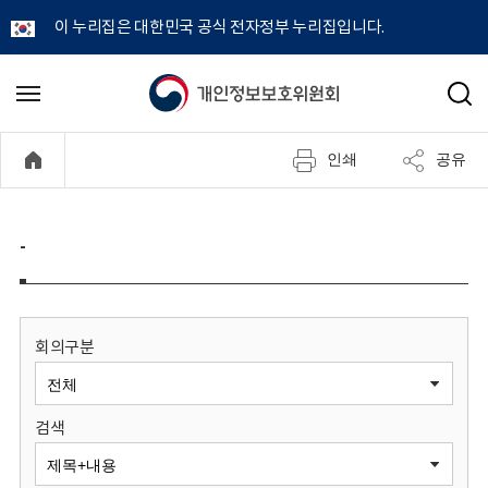
이 누리집은 대한민국 공식 전자정부 누리집입니다.
개
메
검
뉴
색
인
열
인쇄
공유
기
정
보
-
보
호
회의구분
위
검색
원