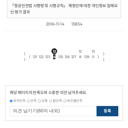
「항공안전법 시행령 및 시행규칙」 제정안에 대한 개인정보 침해요
인 평가 결과
2016-11-14
13834
12
12
13
〈
〉
〈
121
122
123
4
125
126
127
8
129
0
〉
〈
〉
해당 페이지의 만족도와 소중한 의견 남겨주세요.
매우만족
만족
보통
불만족
매우불만족
등록