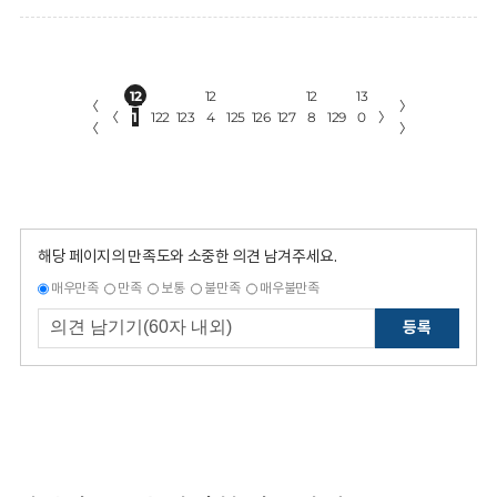
12
12
12
13
〈
〉
〈
1
122
123
4
125
126
127
8
129
0
〉
〈
〉
해당 페이지의 만족도와 소중한 의견 남겨주세요.
매우만족
만족
보통
불만족
매우불만족
등록