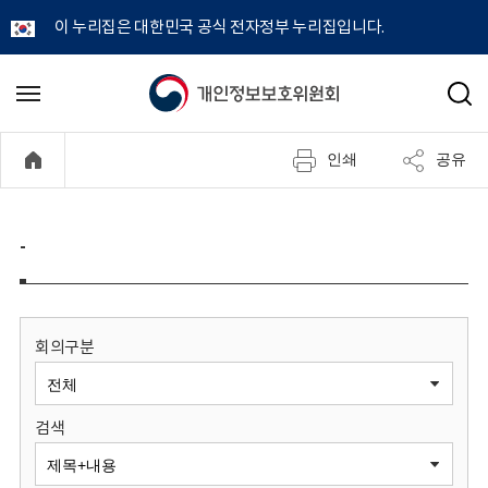
이 누리집은 대한민국 공식 전자정부 누리집입니다.
개
메
검
뉴
색
인
열
인쇄
공유
기
정
보
-
보
호
회의구분
위
검색
원