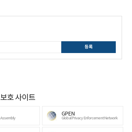
등록
보호 사이트
GPEN
y Assembly
Global Privacy Enforcement Network