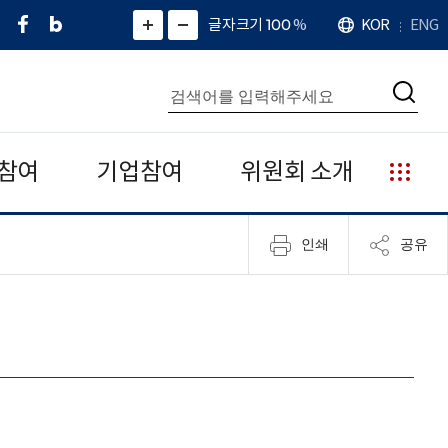
페
네
X
확
글자크기 100
%
KOR
ENG
언
화
화
이
이
(
대
어
면
면
스
버
트
수
확
축
북
블
위
대
통
소
치
검
로
터
합
색
그
)
검
색
참여
기업참여
위원회 소개
누
리
집
인쇄
공유
안
내