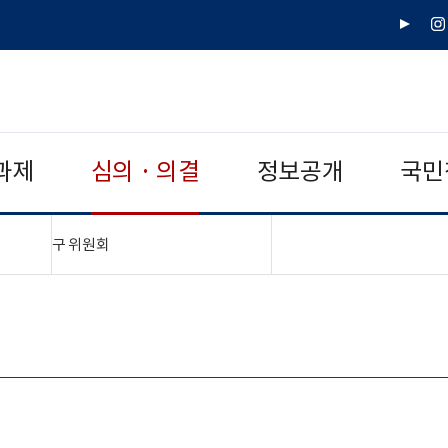
유
인
튜
스
브
타
그
램
과제
심의 · 의결
정보공개
국민
"접기,펼치기"
구 위원회