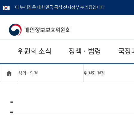
이 누리집은 대한민국 공식 전자정부 누리집입니다.
개
인
위원회 소식
정책 · 법령
국정
정
보
"접기,펼치기"
"접기,펼치기"
심의 · 의결
위원회 결정
보
호
-
위
원