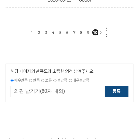
2020-05-25
68501
〉
1
2
3
4
5
6
7
8
9
10
〉
〉
해당 페이지의 만족도와 소중한 의견 남겨주세요.
매우만족
만족
보통
불만족
매우불만족
등록