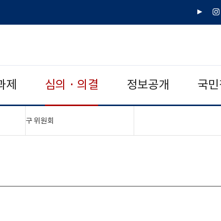
유
인
튜
스
브
타
그
램
과제
심의 · 의결
정보공개
국민
"접기,펼치기"
구 위원회