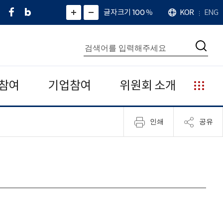
페
네
X
확
글자크기 100
%
KOR
ENG
언
화
화
이
이
(
대
어
면
면
스
버
트
수
확
축
북
블
위
대
통
소
치
검
로
터
합
색
그
)
검
색
참여
기업참여
위원회 소개
누
리
집
인쇄
공유
안
내