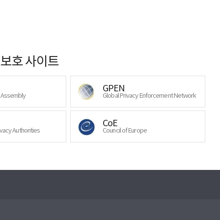
보호 사이트
GPEN
y Assembly
Global Privacy Enforcement Network
CoE
ivacy Authorities
Council of Europe