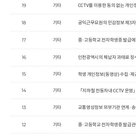
19
기타
CCTV를 이용한 동의 없는 개
18
기타
공익근무요원의 민감정보 제3자 
17
기타
중·고등학교 전자학생증 발급에
16
기타
인천광역시의 체납자 과태료 징수
15
기타
학생 개인정보(동영상) 수집·제
14
기타
「지하철 전동차내 CCTV 운영
13
기타
교통영상정보 외부기관 연계·송
12
기타
중·고등학교 전자학생증 발급관