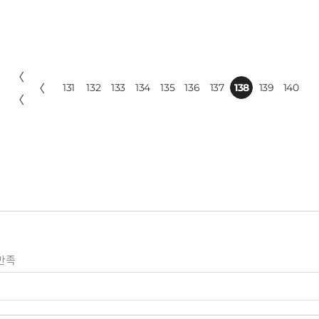
〈
〈
131
132
133
134
135
136
137
138
139
140
〈
만족