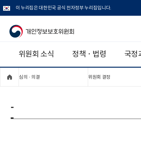
이 누리집은 대한민국 공식 전자정부 누리집입니다.
개
인
위원회 소식
정책 · 법령
국정
정
보
"접기,펼치기"
"접기,펼치기"
심의 · 의결
위원회 결정
보
호
-
위
원