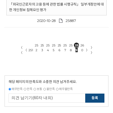
「외국인근로자의 고용 등에 관한 법률 시행규칙」 일부개정안에 대
한 개인정보 침해요인 평가
2020-10-28
25887
25
25
25
25
25
25
25
25
26
〈
〉
〈
251
2
3
4
5
6
7
8
9
0
〉
〈
〉
해당 페이지의 만족도와 소중한 의견 남겨주세요.
매우만족
만족
보통
불만족
매우불만족
등록