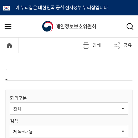
이 누리집은 대한민국 공식 전자정부 누리집입니다.
개
메
검
뉴
색
인
열
인쇄
공유
기
정
보
-
보
호
회의구분
위
검색
원