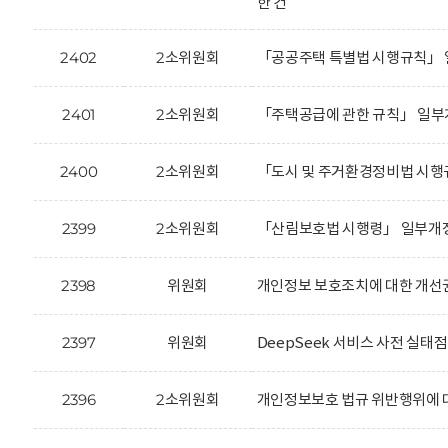
한 건
2402
2소위원회
「공공주택 특별법 시행규칙」 
2401
2소위원회
「주택공급에 관한 규칙」 일부
2400
2소위원회
「도시 및 주거환경정비법 시행
2399
2소위원회
「산림보호법 시행령」 일부개정
2398
위원회
개인정보 보호조치에 대한 개선
2397
위원회
DeepSeek 서비스 사전 실태
2396
2소위원회
개인정보보호 법규 위반행위에 