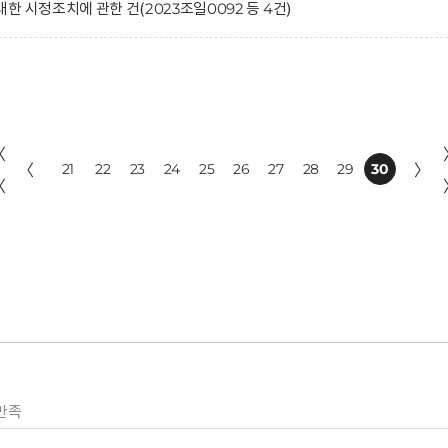
 시정조치에 관한 건(2023조일0092 등 4건)
〈
〈
21
22
23
24
25
26
27
28
29
30
〉
〈
만족