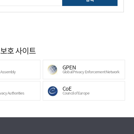
보호 사이트
GPEN
y Assembly
Global Privacy Enforcement Network
CoE
ivacy Authorities
Council of Europe