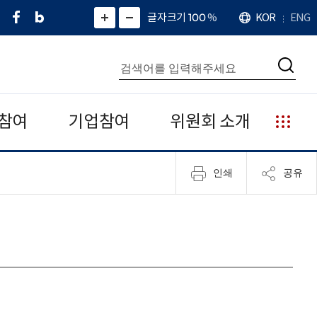
페
네
X
확
글자크기 100
%
KOR
ENG
언
화
화
이
이
(
대
어
면
면
스
버
트
수
확
축
북
블
위
대
통
소
치
검
로
터
합
색
그
)
검
색
참여
기업참여
위원회 소개
누
리
집
인쇄
공유
안
내