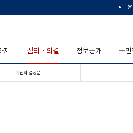
유
인
튜
스
브
타
그
램
과제
심의 · 의결
정보공개
국민
"접기,펼치기"
위원회 결정문