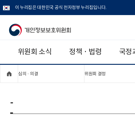
이 누리집은 대한민국 공식 전자정부 누리집입니다.
개
인
위원회 소식
정책 · 법령
국정
정
보
"접기,펼치기"
"접기,펼치기"
심의 · 의결
위원회 결정
보
호
-
위
원