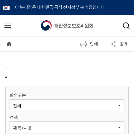
이 누리집은 대한민국 공식 전자정부 누리집입니다.
개
메
검
뉴
색
인
열
인쇄
공유
기
정
보
-
보
호
회의구분
위
검색
원