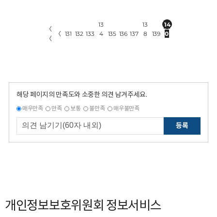
13
13
14
〈
〈
131
132
133
4
135
136
137
8
139
0
〈
해당 페이지의 만족도와 소중한 의견 남겨주세요.
매우만족
만족
보통
불만족
매우불만족
등록
개인정보보호위원회 정보서비스