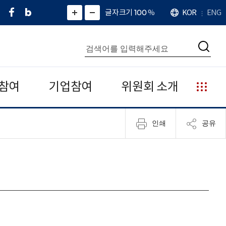
페
네
X
확
글자크기 100
%
KOR
ENG
언
화
화
이
이
(
대
어
면
면
스
버
트
수
확
축
북
블
위
대
통
소
치
검
로
터
합
색
그
)
검
색
참여
기업참여
위원회 소개
누
리
집
인쇄
공유
안
내