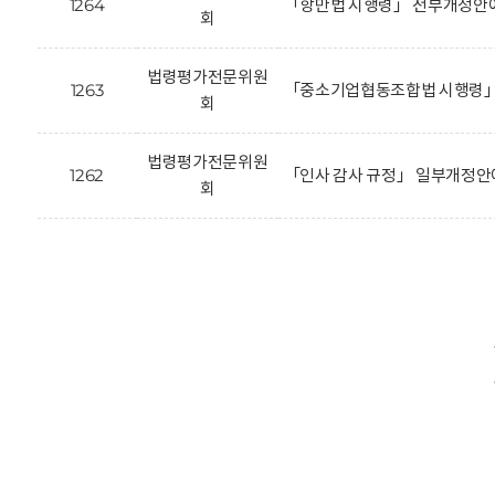
1264
「항만법 시행령」 전부개정안에
회
법령평가전문위원
1263
「중소기업협동조합법 시행령」 
회
법령평가전문위원
1262
「인사 감사 규정」 일부개정안
회