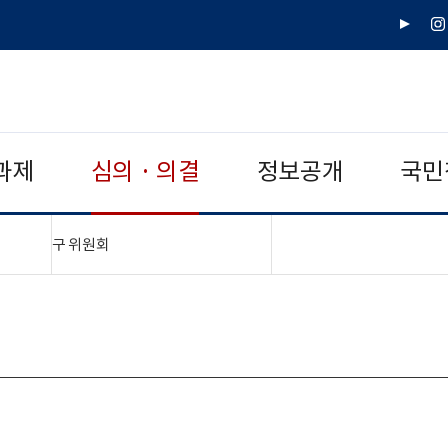
유
인
튜
스
브
타
그
램
과제
심의 · 의결
정보공개
국민
"접기,펼치기"
구 위원회