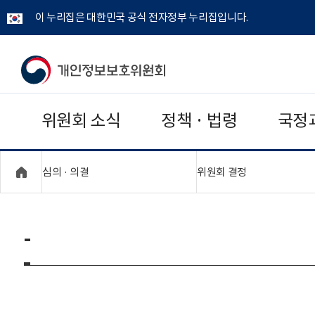
이 누리집은 대한민국 공식 전자정부 누리집입니다.
개
인
위원회 소식
정책 · 법령
국정
정
보
"접기,펼치기"
"접기,펼치기"
심의 · 의결
위원회 결정
보
호
-
위
원