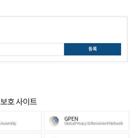
등록
보호 사이트
GPEN
y Assembly
Global Privacy Enforcement Network