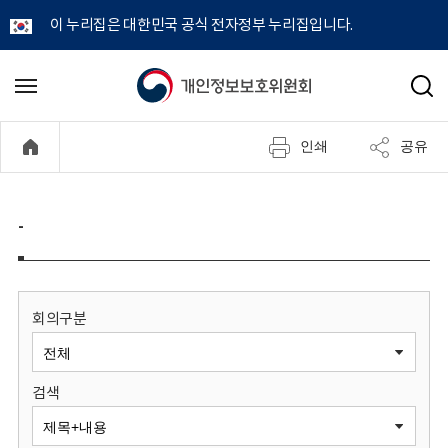
이 누리집은 대한민국 공식 전자정부 누리집입니다.
개
메
검
뉴
색
인
열
인쇄
공유
기
정
보
-
보
호
회의구분
위
검색
원