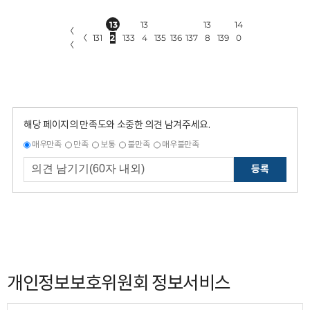
13
13
13
14
〈
〈
131
2
133
4
135
136
137
8
139
0
〈
해당 페이지의 만족도와 소중한 의견 남겨주세요.
매우만족
만족
보통
불만족
매우불만족
등록
개인정보보호위원회 정보서비스