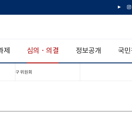
유
인
튜
스
브
타
그
램
과제
심의 · 의결
정보공개
국민
"접기,펼치기"
구 위원회