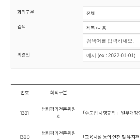
회
회의구분
검색
의결일
번호
회의구분
법령평가전문위원
1381
「수도법 시행규칙」 일부개정안
회
법령평가전문위원
1380
「교육시설 등의 안전 및 유지관