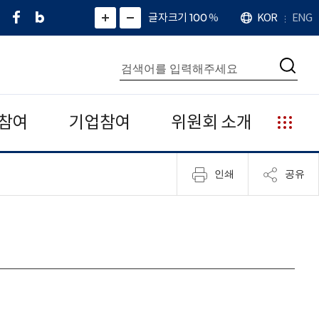
페
네
X
확
글자크기 100
%
KOR
ENG
언
화
화
이
이
(
대
어
면
면
스
버
트
수
확
축
북
블
위
대
통
소
치
검
로
터
합
색
그
)
검
색
참여
기업참여
위원회 소개
누
리
집
인쇄
공유
안
내