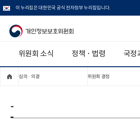
이 누리집은 대한민국 공식 전자정부 누리집입니다.
개
인
위원회 소식
정책 · 법령
국정
정
보
"접기,펼치기"
"접기,펼치기"
심의 · 의결
위원회 결정
보
호
-
위
원