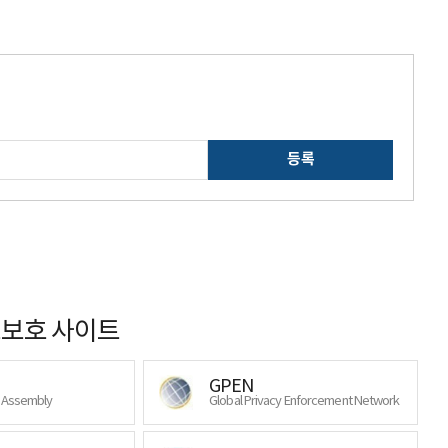
등록
보호 사이트
GPEN
y Assembly
Global Privacy Enforcement Network