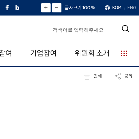
페
네
X
확
글자크기 100
%
KOR
ENG
언
화
화
이
이
(
대
어
면
면
스
버
트
수
확
축
북
블
위
대
통
소
치
검
로
터
합
색
그
)
검
색
참여
기업참여
위원회 소개
누
리
집
인쇄
공유
안
내