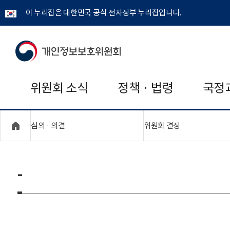
이 누리집은 대한민국 공식 전자정부 누리집입니다.
개
인
위원회 소식
정책 · 법령
국정
정
보
"접기,펼치기"
"접기,펼치기"
심의 · 의결
위원회 결정
보
호
-
위
원