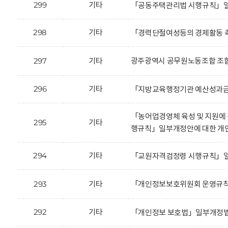
299
기타
「공동주택관리법 시행규칙」일
298
기타
「경력단절여성등의 경제활동 촉
297
기타
광주광역시 공무원노동조합 조합
296
기타
「지방교육행정기관 예산성과금 
「농어업경영체 육성 및 지원에 
295
기타
행규칙」일부개정안에 대한 개
294
기타
「교원자격검정령 시행규칙」일
293
기타
「개인정보보호위원회 운영규칙」
292
기타
「개인정보 보호법」일부개정법