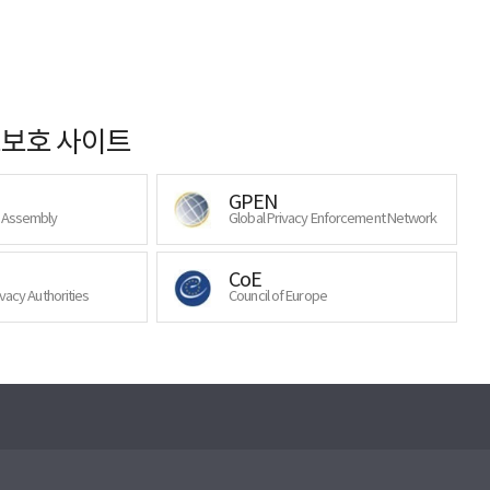
보호 사이트
GPEN
y Assembly
Global Privacy Enforcement Network
CoE
ivacy Authorities
Council of Europe