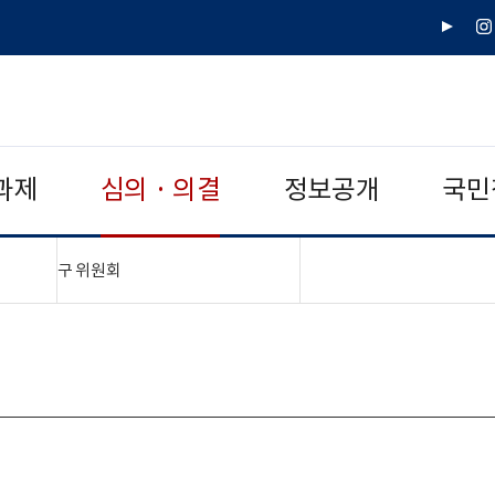
유
인
튜
스
브
타
그
램
과제
심의 · 의결
정보공개
국민
"접기,펼치기"
구 위원회