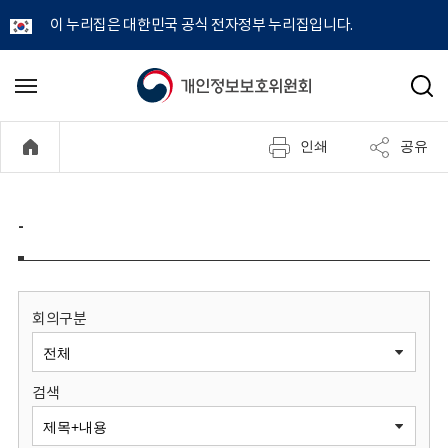
이 누리집은 대한민국 공식 전자정부 누리집입니다.
개
메
검
뉴
색
인
열
인쇄
공유
기
정
보
-
보
호
회의구분
위
검색
원