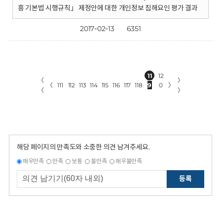
흥 기본법 시행규칙」 제정안에 대한 개인정보 침해요인 평가 결과
2017-02-13
6351
11
12
〈
〉
〈
111
112
113
114
115
116
117
118
9
0
〉
〈
〉
해당 페이지의 만족도와 소중한 의견 남겨주세요.
매우만족
만족
보통
불만족
매우불만족
등록