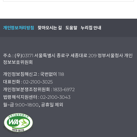
개인정보처리방침
찾아오시는 길
도움말
누리집 안내
주소 : (우)03171 서울특별시 종로구 세종대로 209 정부서울청사 개인
정보보호위원회
개인정보침해신고 : 국번없이 118
대표전화 : 02-2100-3025
개인정보분쟁조정위원회 : 1833-6972
법령해석지원센터 : 02-2100-3043
월~금 9:00~18:00, 공휴일 제외