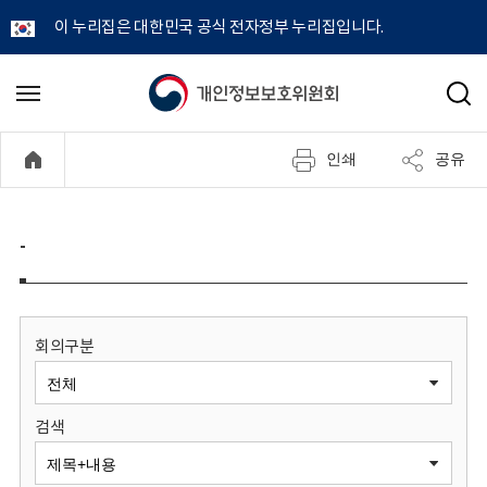
이 누리집은 대한민국 공식 전자정부 누리집입니다.
개
메
검
뉴
색
인
열
인쇄
공유
기
정
보
-
보
호
회의구분
위
검색
원