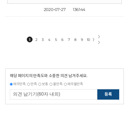
2020-07-27
136144
〉
1
2
3
4
5
6
7
8
9
10
〉
〉
해당 페이지의 만족도와 소중한 의견 남겨주세요.
매우만족
만족
보통
불만족
매우불만족
등록