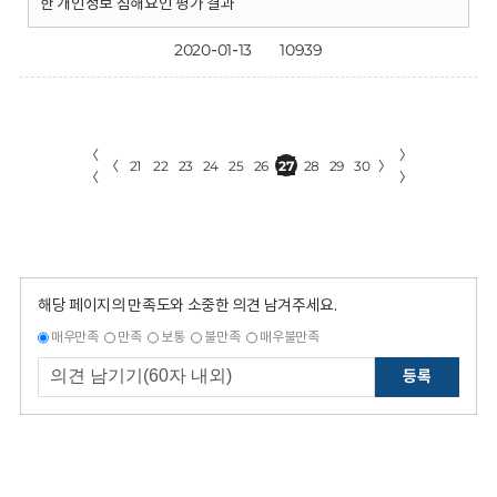
한 개인정보 침해요인 평가 결과
2020-01-13
10939
〈
〉
〈
21
22
23
24
25
26
27
28
29
30
〉
〈
〉
해당 페이지의 만족도와 소중한 의견 남겨주세요.
매우만족
만족
보통
불만족
매우불만족
등록