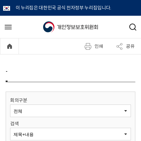
이 누리집은 대한민국 공식 전자정부 누리집입니다.
개
메
검
뉴
색
인
열
인쇄
공유
기
정
보
-
보
호
회의구분
위
검색
원