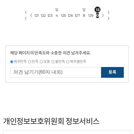
12
12
13
〈
〉
〈
121
122
123
4
125
126
127
8
129
0
〉
〈
〉
해당 페이지의 만족도와 소중한 의견 남겨주세요.
매우만족
만족
보통
불만족
매우불만족
등록
개인정보보호위원회 정보서비스