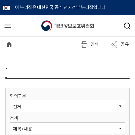
이 누리집은 대한민국 공식 전자정부 누리집입니다.
개
메
검
뉴
색
인
열
인쇄
공유
기
정
보
-
보
호
회의구분
위
검색
원