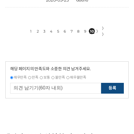
2020-05-25
68816
〉
1
2
3
4
5
6
7
8
9
10
〉
〉
해당 페이지의 만족도와 소중한 의견 남겨주세요.
매우만족
만족
보통
불만족
매우불만족
등록