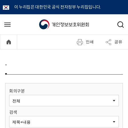
이 누리집은 대한민국 공식 전자정부 누리집입니다.
개
메
검
뉴
색
인
열
인쇄
공유
기
정
보
-
보
호
회의구분
위
검색
원