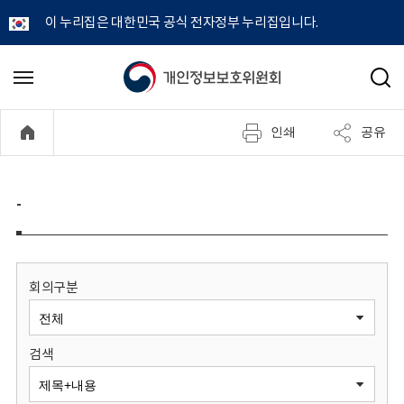
이 누리집은 대한민국 공식 전자정부 누리집입니다.
개
메
검
뉴
색
인
열
인쇄
공유
기
정
보
-
보
호
회의구분
위
검색
원