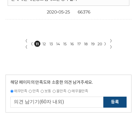
2020-05-25
66376
〈
〉
〈
11
12
13
14
15
16
17
18
19
20
〉
〈
〉
해당 페이지의 만족도와 소중한 의견 남겨주세요.
매우만족
만족
보통
불만족
매우불만족
등록