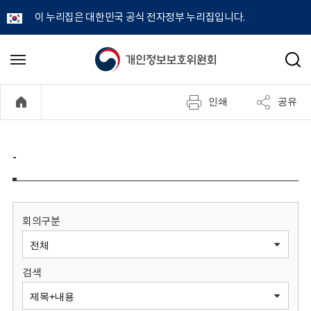
이 누리집은 대한민국 공식 전자정부 누리집입니다.
개
메
검
뉴
색
인
열
인쇄
공유
기
정
보
-
보
호
회의구분
위
검색
원