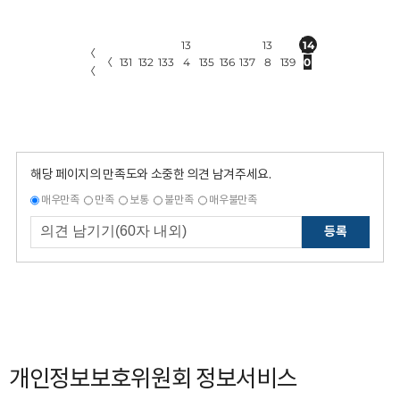
13
13
14
〈
〈
131
132
133
4
135
136
137
8
139
0
〈
해당 페이지의 만족도와 소중한 의견 남겨주세요.
매우만족
만족
보통
불만족
매우불만족
등록
개인정보보호위원회 정보서비스