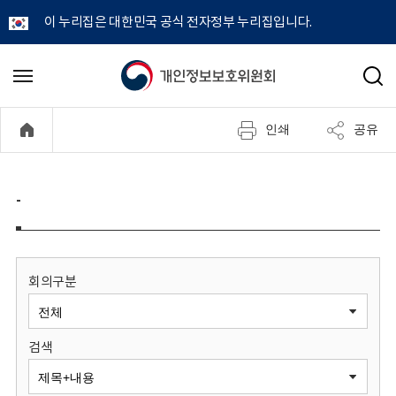
이 누리집은 대한민국 공식 전자정부 누리집입니다.
개
메
검
뉴
색
인
열
인쇄
공유
기
정
보
-
보
호
회의구분
위
검색
원