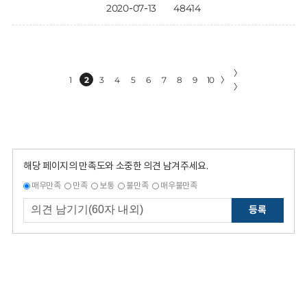
2020-07-13
48414
〉
1
2
3
4
5
6
7
8
9
10
〉
〉
해당 페이지의 만족도와 소중한 의견 남겨주세요.
매우만족
만족
보통
불만족
매우불만족
등록