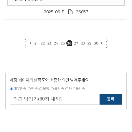
2025-06-11
26037
〈
〉
〈
21
22
23
24
25
26
27
28
29
30
〉
〈
〉
해당 페이지의 만족도와 소중한 의견 남겨주세요.
매우만족
만족
보통
불만족
매우불만족
등록