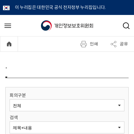
이 누리집은 대한민국 공식 전자정부 누리집입니다.
개
메
검
뉴
색
인
열
인쇄
공유
기
정
보
-
보
호
회의구분
위
검색
원