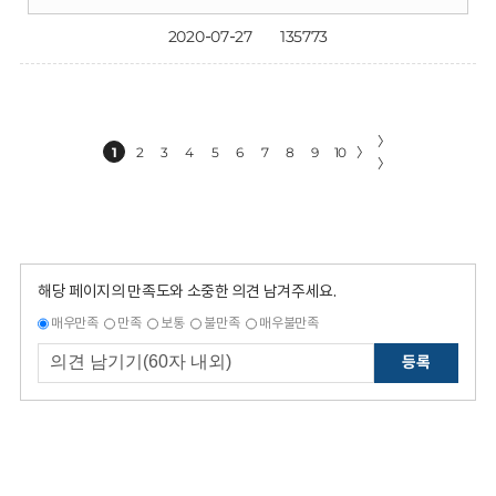
2020-07-27
135773
〉
1
2
3
4
5
6
7
8
9
10
〉
〉
해당 페이지의 만족도와 소중한 의견 남겨주세요.
매우만족
만족
보통
불만족
매우불만족
등록