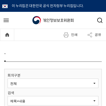
이 누리집은 대한민국 공식 전자정부 누리집입니다.
개
메
검
뉴
색
인
열
인쇄
공유
기
정
보
-
보
호
회의구분
위
검색
원