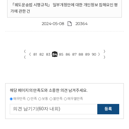
「궤도운송법 시행규칙」 일부개정안에 대한 개인정보 침해요인 평
가에 관한 건
2024-05-08
20364
〈
〉
〈
81
82
83
84
85
86
87
88
89
90
〉
〈
〉
해당 페이지의 만족도와 소중한 의견 남겨주세요.
매우만족
만족
보통
불만족
매우불만족
등록