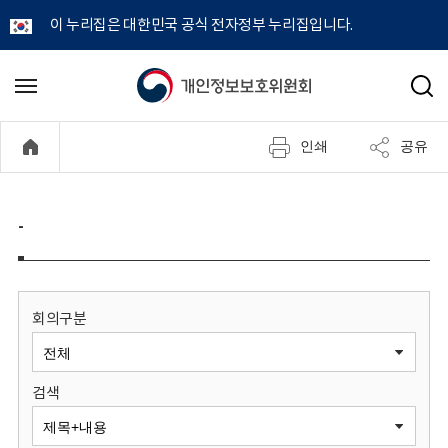
이 누리집은 대한민국 공식 전자정부 누리집입니다.
개
메
검
뉴
색
인
열
인쇄
공유
기
정
보
-
보
호
회의구분
위
검색
원