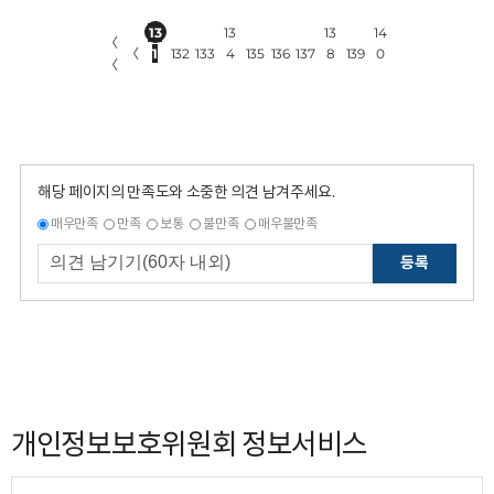
13
13
13
14
〈
〈
1
132
133
4
135
136
137
8
139
0
〈
해당 페이지의 만족도와 소중한 의견 남겨주세요.
매우만족
만족
보통
불만족
매우불만족
등록
개인정보보호위원회 정보서비스