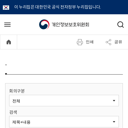
이 누리집은 대한민국 공식 전자정부 누리집입니다.
개
메
검
뉴
색
인
열
인쇄
공유
기
정
보
-
보
호
회의구분
위
검색
원