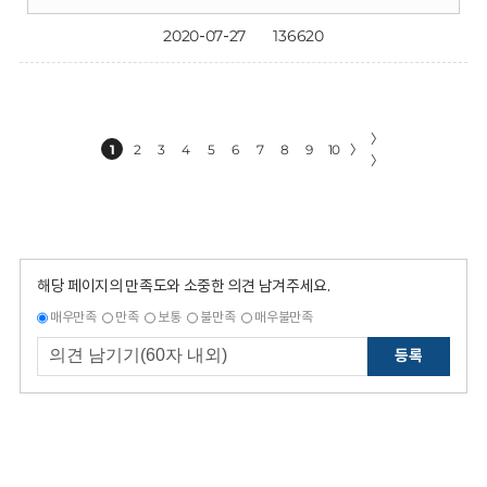
2020-07-27
136620
〉
1
2
3
4
5
6
7
8
9
10
〉
〉
해당 페이지의 만족도와 소중한 의견 남겨주세요.
매우만족
만족
보통
불만족
매우불만족
등록