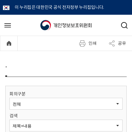
이 누리집은 대한민국 공식 전자정부 누리집입니다.
개
메
검
뉴
색
인
열
인쇄
공유
기
정
보
-
보
호
회의구분
위
검색
원