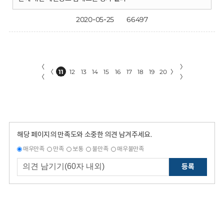
2020-05-25
66497
〈
〉
〈
11
12
13
14
15
16
17
18
19
20
〉
〈
〉
해당 페이지의 만족도와 소중한 의견 남겨주세요.
매우만족
만족
보통
불만족
매우불만족
등록