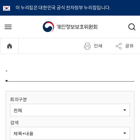
이 누리집은 대한민국 공식 전자정부 누리집입니다.
개
메
검
뉴
색
인
열
인쇄
공유
기
정
보
-
보
호
회의구분
위
검색
원