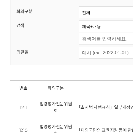
회
회의구분
검색
의결일
번호
회의구분
법령평가전문위원
1211
「초지법 시행규칙」일부개정안
회
법령평가전문위원
1210
「재외국민의 교육지원 등에 관