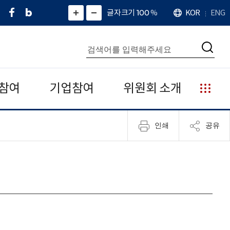
페
네
X
확
글자크기 100
%
KOR
ENG
언
화
화
이
이
(
대
어
면
면
스
버
트
수
확
축
북
블
위
대
통
소
치
검
로
터
합
색
그
)
검
색
참여
기업참여
위원회 소개
누
리
집
인쇄
공유
안
내