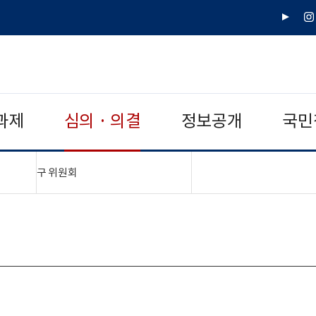
유
인
튜
스
브
타
그
램
과제
심의 · 의결
정보공개
국민
"접기,펼치기"
구 위원회