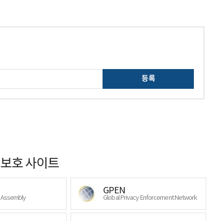
등록
보호 사이트
GPEN
y Assembly
Global Privacy Enforcement Network