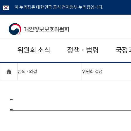
이 누리집은 대한민국 공식 전자정부 누리집입니다.
개
인
위원회 소식
정책 · 법령
국정
정
보
"접기,펼치기"
"접기,펼치기"
심의 · 의결
위원회 결정
보
호
-
위
원