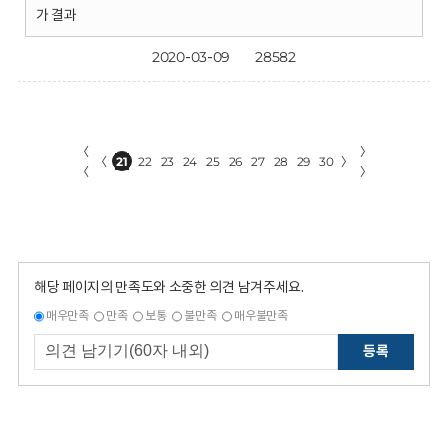
가 결과
2020-03-09
28582
〈
〉
〈
21
22
23
24
25
26
27
28
29
30
〉
〈
〉
해당 페이지의 만족도와 소중한 의견 남겨주세요.
매우만족
만족
보통
불만족
매우불만족
등록