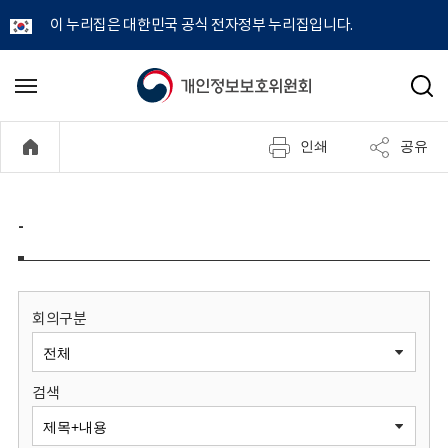
이 누리집은 대한민국 공식 전자정부 누리집입니다.
개
메
검
뉴
색
인
열
인쇄
공유
기
정
보
-
보
호
회의구분
위
검색
원