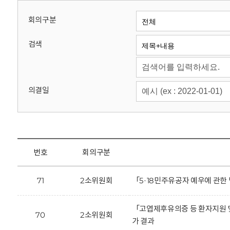
회
회의구분
검색
의결일
번호
회의구분
71
2소위원회
「5·18민주유공자 예우에 관
「고엽제후유의증 등 환자지원 
70
2소위원회
가 결과