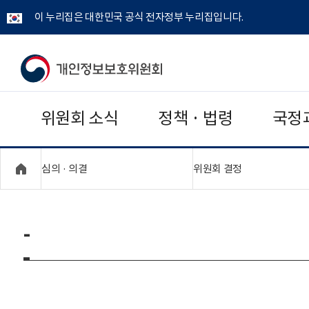
이 누리집은 대한민국 공식 전자정부 누리집입니다.
개
인
위원회 소식
정책 · 법령
국정
정
보
"접기,펼치기"
"접기,펼치기"
심의 · 의결
위원회 결정
보
호
-
위
원