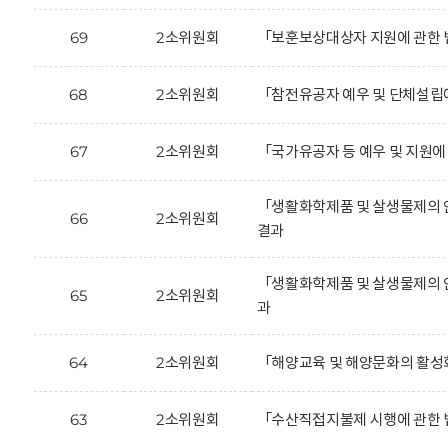
69
2소위원회
「보훈보상대상자 지원에 관한 
68
2소위원회
「참전유공자 예우 및 단체설립
67
2소위원회
「국가유공자 등 예우 및 지원
「생활화학제품 및 살생물제의 
66
2소위원회
결과
「생활화학제품 및 살생물제의 
65
2소위원회
과
64
2소위원회
「해양교육 및 해양문화의 활성
63
2소위원회
「수산직접지불제 시행에 관한 