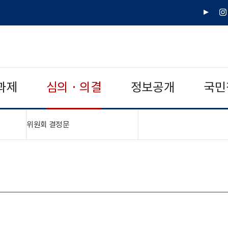
유
인
튜
스
브
타
그
램
과제
심의 · 의결
정보공개
국민
"접기,펼치기"
위원회 결정문