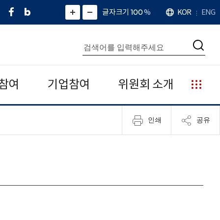
페
네
X
확
글자크기 100
%
KOR
ENG
언
화
화
이
이
(
대
어
면
면
스
버
트
수
확
축
북
블
위
대
통
소
치
검
로
터
합
색
그
)
검
색
참여
기업참여
위원회 소개
누
리
집
인쇄
공유
안
내