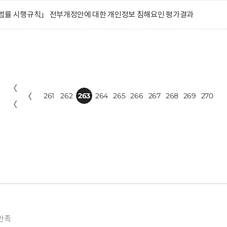
법률 시행규칙」 전부개정안에 대한 개인정보 침해요인 평가결과
〈
〈
261
262
263
264
265
266
267
268
269
270
〈
만족