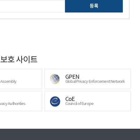
등록
보호 사이트
GPEN
y Assembly
Global Privacy Enforcement Network
CoE
ivacy Authorities
Council of Europe