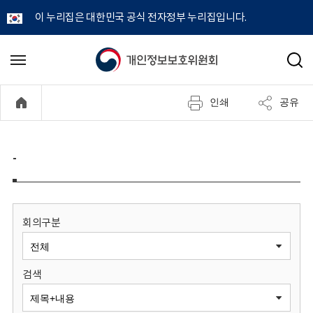
이 누리집은 대한민국 공식 전자정부 누리집입니다.
개
메
검
뉴
색
인
열
인쇄
공유
기
정
보
-
보
호
회의구분
위
검색
원