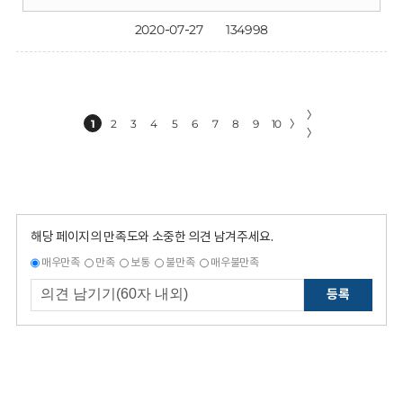
2020-07-27
134998
〉
1
2
3
4
5
6
7
8
9
10
〉
〉
해당 페이지의 만족도와 소중한 의견 남겨주세요.
매우만족
만족
보통
불만족
매우불만족
등록