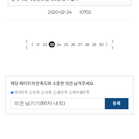
2020-02-24
10702
〈
〉
〈
21
22
23
24
25
26
27
28
29
30
〉
〈
〉
해당 페이지의 만족도와 소중한 의견 남겨주세요.
매우만족
만족
보통
불만족
매우불만족
등록