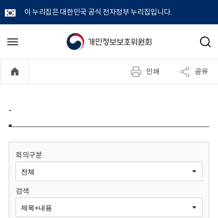
이 누리집은 대한민국 공식 전자정부 누리집입니다.
개
메
검
뉴
색
인
열
인쇄
공유
기
정
보
-
보
호
회의구분
위
검색
원