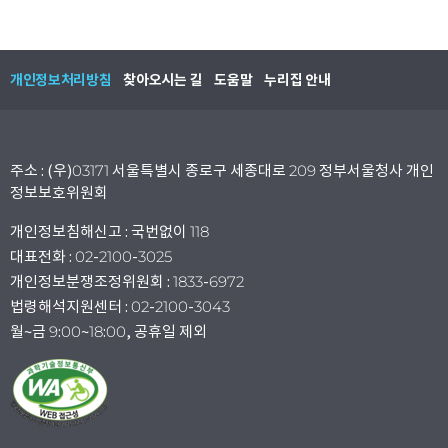
개인정보처리방침
찾아오시는 길
도움말
누리집 안내
주소 : (우)03171 서울특별시 종로구 세종대로 209 정부서울청사 개인
정보보호위원회
개인정보침해신고 : 국번없이 118
대표전화 : 02-2100-3025
개인정보분쟁조정위원회 : 1833-6972
법령해석지원센터 : 02-2100-3043
월~금 9:00~18:00, 공휴일 제외