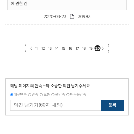
에 관한 건
2020-03-23
30983
〈
〉
〈
11
12
13
14
15
16
17
18
19
20
〉
〈
〉
해당 페이지의 만족도와 소중한 의견 남겨주세요.
매우만족
만족
보통
불만족
매우불만족
등록