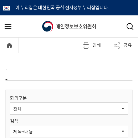
이 누리집은 대한민국 공식 전자정부 누리집입니다.
개
메
검
뉴
색
인
열
인쇄
공유
기
정
보
-
보
호
회의구분
위
검색
원