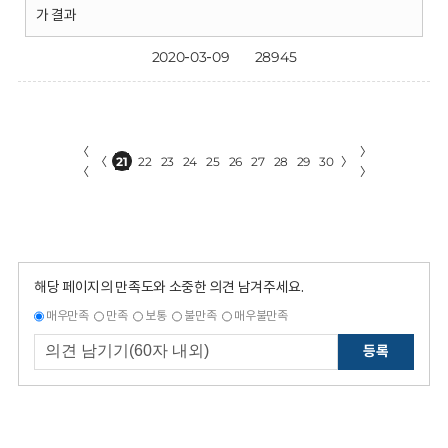
가 결과
2020-03-09
28945
〈
〉
〈
21
22
23
24
25
26
27
28
29
30
〉
〈
〉
해당 페이지의 만족도와 소중한 의견 남겨주세요.
매우만족
만족
보통
불만족
매우불만족
등록