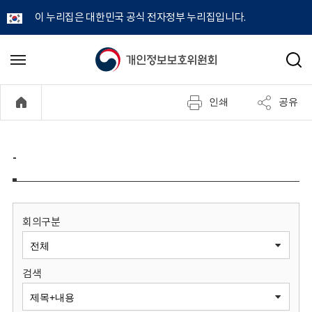
이 누리집은 대한민국 공식 전자정부 누리집입니다.
개
메
검
뉴
색
인
열
인쇄
공유
기
정
보
-
보
호
회의구분
위
검색
원