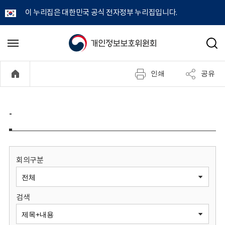
이 누리집은 대한민국 공식 전자정부 누리집입니다.
개
메
검
뉴
색
인
열
인쇄
공유
기
정
보
-
보
호
회의구분
위
검색
원