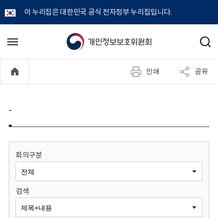
이 누리집은 대한민국 공식 전자정부 누리집입니다.
개
메
검
뉴
색
인
열
인쇄
공유
기
정
보
-
보
호
회의구분
위
검색
원