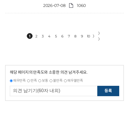
2026-07-08
1060
〉
1
2
3
4
5
6
7
8
9
10
〉
〉
해당 페이지의 만족도와 소중한 의견 남겨주세요.
매우만족
만족
보통
불만족
매우불만족
등록