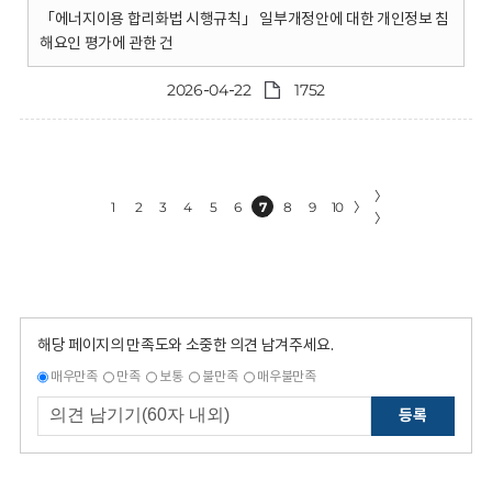
「에너지이용 합리화법 시행규칙」 일부개정안에 대한 개인정보 침
해요인 평가에 관한 건
2026-04-22
1752
〉
1
2
3
4
5
6
7
8
9
10
〉
〉
해당 페이지의 만족도와 소중한 의견 남겨주세요.
매우만족
만족
보통
불만족
매우불만족
등록