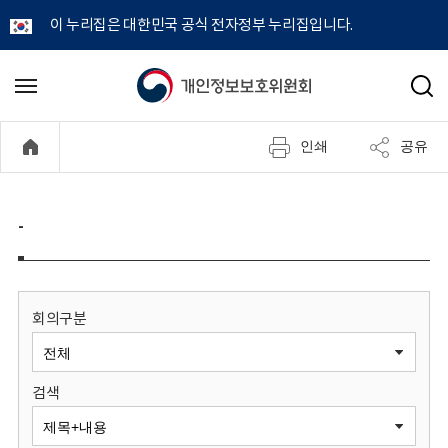
이 누리집은 대한민국 공식 전자정부 누리집입니다.
개
메
검
뉴
색
인
열
인쇄
공유
기
정
보
-
보
호
회의구분
위
검색
원