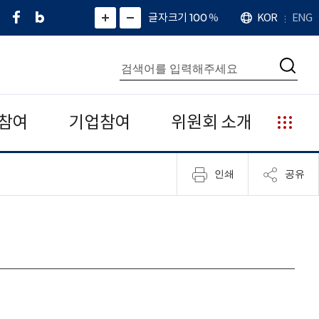
페
네
X
확
글자크기 100
%
KOR
ENG
언
화
화
이
이
(
대
어
면
면
스
버
트
수
확
축
북
블
위
대
통
소
치
검
로
터
합
색
그
)
검
색
참여
기업참여
위원회 소개
누
리
집
인쇄
공유
안
내