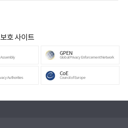
보호 사이트
GPEN
y Assembly
Global Privacy Enforcement Network
CoE
ivacy Authorities
Council of Europe