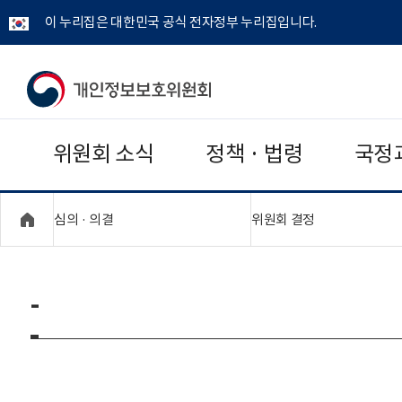
이 누리집은 대한민국 공식 전자정부 누리집입니다.
개
인
위원회 소식
정책 · 법령
국정
정
보
"접기,펼치기"
"접기,펼치기"
심의 · 의결
위원회 결정
보
호
-
위
원