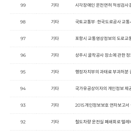
99
기타
시각장애인 운전면허 적성검사결
98
기타
국토교통부·한국도로공사 교통사
97
기타
포항시 교통영상정보의 도로교통
96
기타
상주시 굴착공사 장소에 관한 정
95
기타
행정자치부의 과태료 부과처분 결
94
기타
국가유공상이자의 개인정보 제공
93
기타
2015 개인정보보호 연차보고서 
92
기타
철도차량 운전실 폐쇄회로 텔레비