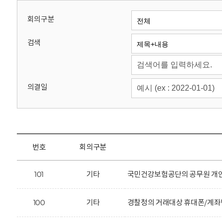
회
회의구분
검색
의결일
번호
회의구분
101
기타
국민건강보험공단의 공무원 개인
100
기타
경찰청의 거래대상 휴대폰/계좌번