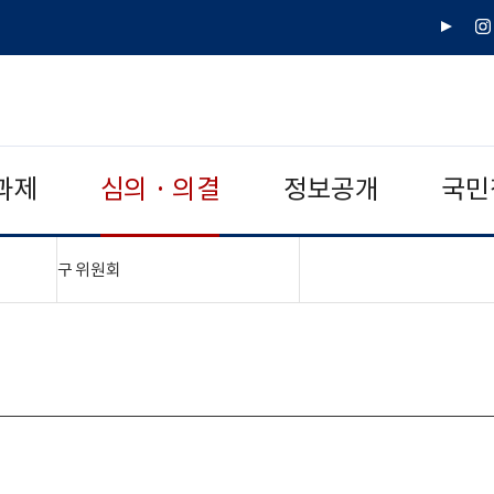
유
인
튜
스
브
타
그
램
과제
심의 · 의결
정보공개
국민
"접기,펼치기"
구 위원회